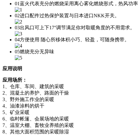
01
蓝火代表充分的燃烧
采用离心雾化燃烧形式，热风功率
02
进口配件
过热保护装置与日本进口NKK开关。
03
出风口可上下17°调节
满足你对取暖角度的不用需求。
04
方便使用 随心所移
体积小巧、轻盈，可随身携带。
05
燃烧充分无异味
应用说明
应用场所：
1、仓库、车间、建筑的采暖
2、混凝土的养护、路面的干燥
3、野外施工作业的采暖
4、油漆涂料的烘干
5、矿业采暖
6、临时帐篷、会展场地的采暖
7、温室大棚、畜牧业养殖的采暖
8、其他大面积范围的采暖除湿