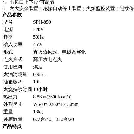
4、出风口上下17°可调节
5、六大安全装置：感振自动停止装置；火焰监控装置；过载
产品参数
型号
SPH-850
电源
220V
频率
50Hz
输入功率
45W
形式
直火热风式、电磁泵雾化
点火方式
高压放电点火
使用燃料
煤油
燃油消耗量
0.9L/h
油箱容积
10L
燃烧持续时间
10小时
热出力
8.8Kw(7600Kcal/h)
外形尺寸
W540*D260*H475mm
重量
13kg
装柜数量
672台/40、320台/20
产品特点