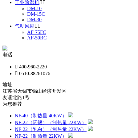
工业除湿机


DM-10
DM-15C
DM-30
气动风扇


AF-75FC
AF-50RC
电话

400-960-2220

0510-88261076
地址
江苏省无锡市锡山经济开发区
友谊北路1号
为您推荐
NF-40（制热量 40KW）
NF-22（闪银）（制热量 22KW）
NF-22（乳白）（制热量 22KW）
NF-22（制热量 22KW）