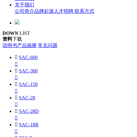
关于我们
公司简介
品牌起源
人才招聘
联系方式
DOWN
LIST
资料
下载
说明书
产品画册
常见问题

SAC-600


SAC-300


SAC-150


SAC-28


SAC-28D


SAC-18B
