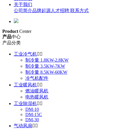
关于我们
公司简介
品牌起源
人才招聘
联系方式
Product
Center
产品
中心
产品分类
工业冷气机


制冷量 1.8KW-2.8KW
制冷量 3.5KW-7KW
制冷量 8.5KW-60KW
冷气机配件
工业暖风机


燃油暖风机
电热暖风机
工业除湿机


DM-10
DM-15C
DM-30
气动风扇

