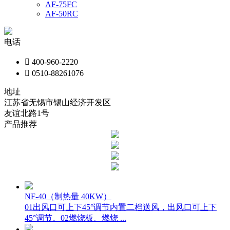
AF-75FC
AF-50RC
电话

400-960-2220

0510-88261076
地址
江苏省无锡市锡山经济开发区
友谊北路1号
产品推荐
NF-40（制热量 40KW）
01出风口可上下45°调节内置二档送风，出风口可上下
45°调节。02燃烧板、燃烧 ...