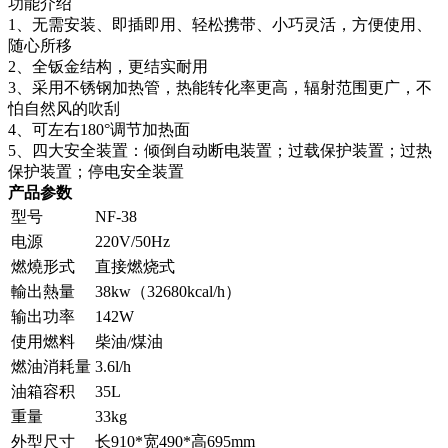
功能介绍
1、无需安装、即插即用、轻松携带、小巧灵活，方便使用、
随心所移
2、全钣金结构，更结实耐用
3、采用不锈钢加热管，热能转化率更高，辐射范围更广，不
怕自然风的吹刮
4、可左右180°调节加热面
5、四大安全装置：倾倒自动断电装置；过载保护装置；过热
保护装置；停电安全装置
产品参数
型号
NF-38
电源
220V/50Hz
燃燒形式
直接燃烧式
輸出熱量
38kw（32680kcal/h）
输出功率
142W
使用燃料
柴油/煤油
燃油消耗量
3.6l/h
油箱容积
35L
重量
33kg
外型尺寸
长910*宽490*高695mm