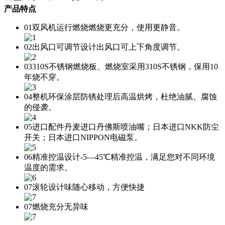
产品特点
01
双风机运行燃烧
燃烧更充分，使用更静音。
02
出风口可调节设计
出风口可上下角度调节。
03
310S不锈钢
燃烧板、燃烧室采用310S不锈钢，保用10
年烧不穿。
04
整机环保涂层
防锈处理后高温烘烤，杜绝油腻、腐蚀
的侵袭。
05
进口配件
丹麦进口丹佛斯喷油嘴；日本进口NKK防尘
开关；日本进口NIPPON电磁泵。
06
精准控温设计
-5—45℃精准控温，满足您对不同环境
温度的需求。
07
滚轮设计味
随心移动，方便快捷
07
燃烧充分无异味