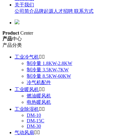
关于我们
公司简介
品牌起源
人才招聘
联系方式
Product
Center
产品
中心
产品分类
工业冷气机


制冷量 1.8KW-2.8KW
制冷量 3.5KW-7KW
制冷量 8.5KW-60KW
冷气机配件
工业暖风机


燃油暖风机
电热暖风机
工业除湿机


DM-10
DM-15C
DM-30
气动风扇

